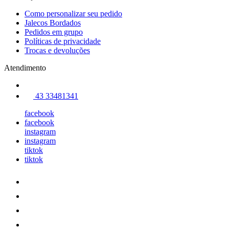
Como personalizar seu pedido
Jalecos Bordados
Pedidos em grupo
Políticas de privacidade
Trocas e devoluções
Atendimento
43 33481341
facebook
facebook
instagram
instagram
tiktok
tiktok