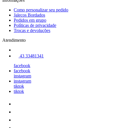
Informações
Como personalizar seu pedido
Jalecos Bordados
Pedidos em grupo
Políticas de privacidade
Trocas e devoluções
Atendimento
43 33481341
facebook
facebook
instagram
instagram
tiktok
tiktok