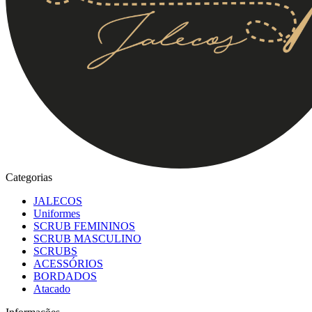
Categorias
JALECOS
Uniformes
SCRUB FEMININOS
SCRUB MASCULINO
SCRUBS
ACESSÓRIOS
BORDADOS
Atacado