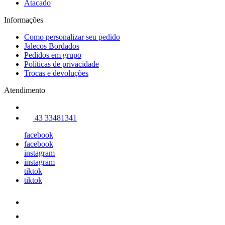
Atacado
Informações
Como personalizar seu pedido
Jalecos Bordados
Pedidos em grupo
Políticas de privacidade
Trocas e devoluções
Atendimento
43 33481341
facebook
facebook
instagram
instagram
tiktok
tiktok