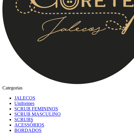
Categorias
JALECOS
Uniformes
SCRUB FEMININOS
SCRUB MASCULINO
SCRUBS
ACESSÓRIOS
BORDADOS