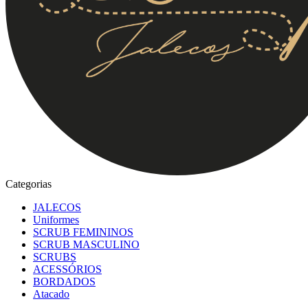
Categorias
JALECOS
Uniformes
SCRUB FEMININOS
SCRUB MASCULINO
SCRUBS
ACESSÓRIOS
BORDADOS
Atacado