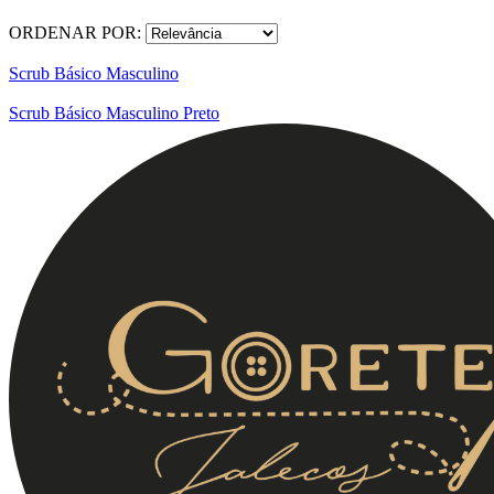
ORDENAR POR:
Scrub Básico Masculino
Scrub Básico Masculino Preto