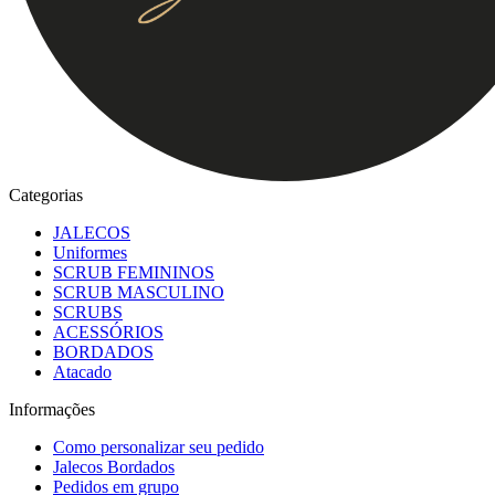
Categorias
JALECOS
Uniformes
SCRUB FEMININOS
SCRUB MASCULINO
SCRUBS
ACESSÓRIOS
BORDADOS
Atacado
Informações
Como personalizar seu pedido
Jalecos Bordados
Pedidos em grupo