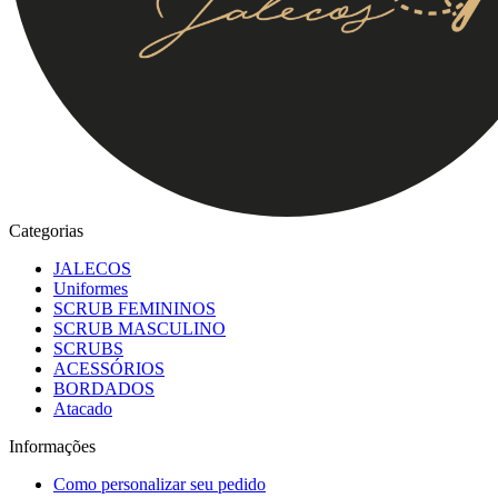
Categorias
JALECOS
Uniformes
SCRUB FEMININOS
SCRUB MASCULINO
SCRUBS
ACESSÓRIOS
BORDADOS
Atacado
Informações
Como personalizar seu pedido